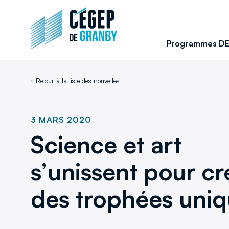
Aller au contenu
Retour
à
la
Programmes D
page
d'accueil
du
Retour à la liste des nouvelles
site
3 MARS 2020
Science et art
s’unissent pour cr
des trophées uni