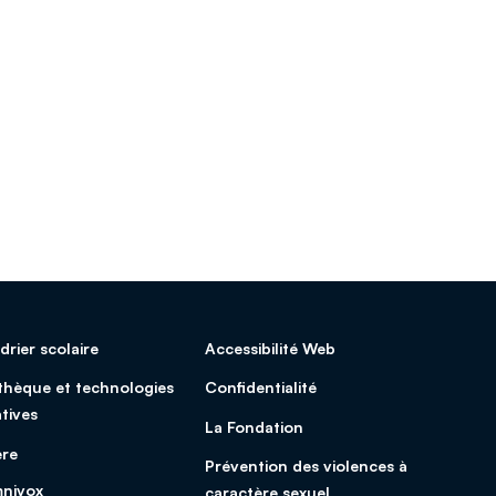
drier scolaire
Accessibilité Web
othèque et technologies
Confidentialité
tives
La Fondation
ère
Prévention des violences à
nivox
caractère sexuel