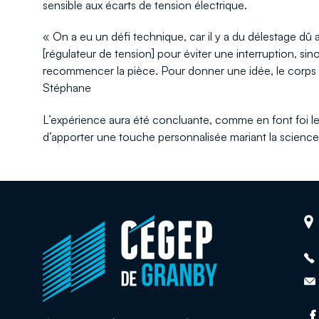
sensible aux écarts de tension électrique.
« On a eu un défi technique, car il y a du délestage dû
[régulateur de tension] pour éviter une interruption, sino
recommencer la pièce. Pour donner une idée, le corps
Stéphane
L’expérience aura été concluante, comme en font foi le
d’apporter une touche personnalisée mariant la science e
Retour
Adr
à
la
page
d'accueil
du