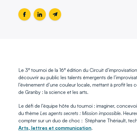
Partager
Ce
Partager
Ce
Partager
cette
lien
cette
lien
cette
page
s'ouvrira
page
s'ouvrira
page
sur
dans
sur
dans
par
Facebook
une
LinkedIn
une
email
nouvelle
nouvelle
fenêtre
fenêtre
e
e
Le 3
tournoi de la 16
édition du Circuit d’improvisatio
découvrir au public les talents émergents de l’improvisat
l’évènement d’une couleur locale, mettant à profit l
de Granby : la science et les arts.
Le défi de l’équipe hôte du tournoi : imaginer, concevo
du thème
Les agents secrets : Mission impossible
. Heure
compter sur un duo de choc : Stéphane Thériault, tech
Arts, lettres et communication
.