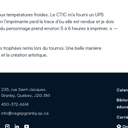
 aux températures froides. Le CTIC m’a fourni un UPS
n l’imprimante perd la trace d’òu elle est rendue et je dois
 du personnage prend environ 5 à 6 heures à imprimer. » –
s trophées remis lors du tournoi. Une belle manière
t la création artistique.
esse:
235, rue Saint-Jacques,
Calen
Granby, Québec, J2G 3N1
Bibli
Téléphone:
450-372-6614
éduca
Adresse
info@cegepgranby.qc.ca
Carri
courriel:
Om