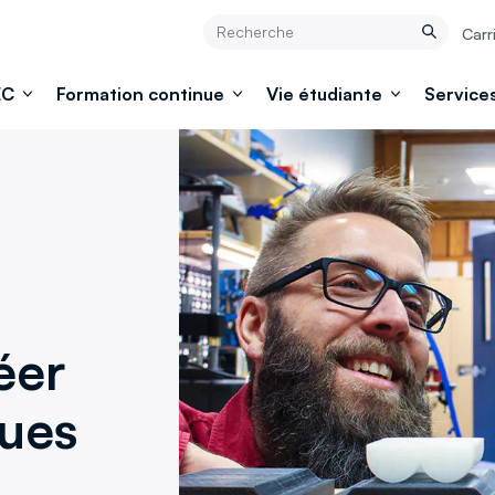
Rechercher
Carr
Rechercher
EC
Formation continue
Vie étudiante
Services
éer
ques