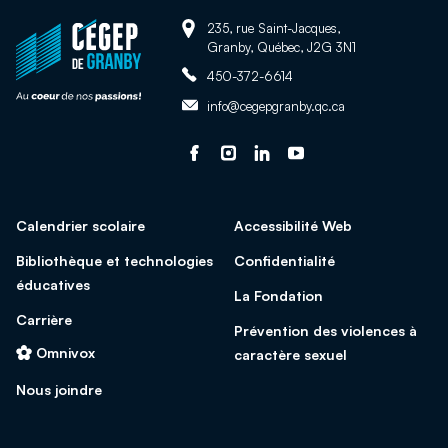
Adresse:
Retour
235, rue Saint-Jacques,
Granby, Québec, J2G 3N1
à
Téléphone:
la
450-372-6614
page
Adresse
info@cegepgranby.qc.ca
d'accueil
courriel:
du
Suivez-
Ce
Suivez-
Ce
Suivez-
Ce
Suivez-
Ce
site
nous
lien
nous
lien
nous
lien
nous
lien
sur
s'ouvrira
sur
s'ouvrira
sur
s'ouvrira
sur
s'ouvrira
Calendrier scolaire
Accessibilité Web
facebook
dans
Instagram
dans
Linked
dans
Youtube
dans
une
une
In
une
une
Bibliothèque et technologies
Confidentialité
nouvelle
nouvelle
nouvelle
nouvelle
éducatives
La Fondation
fenêtre
fenêtre
fenêtre
fenêtre
Carrière
Prévention des violences à
Omnivox
caractère sexuel
Nous joindre