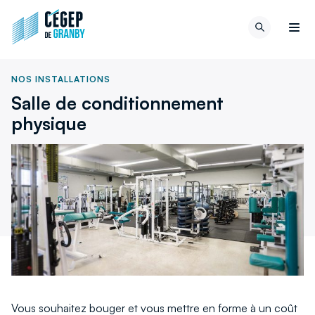
Aller au contenu
Retour
Recherch
à
Men
la
page
NOS INSTALLATIONS
d'accueil
Salle de conditionnement
du
site
physique
Vous souhaitez bouger et vous mettre en forme à un coût