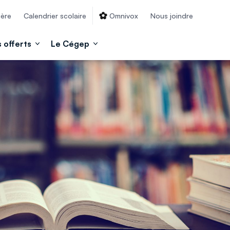
ière
Calendrier scolaire
Omnivox
Nous joindre
 offerts
Le Cégep