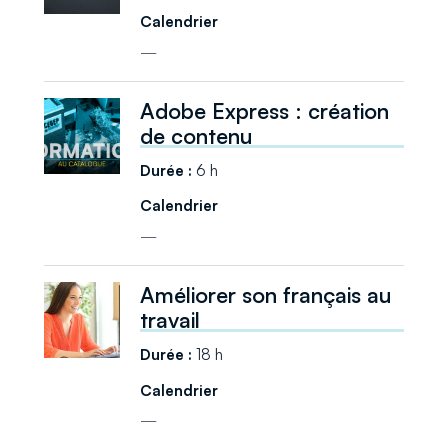
—
Adobe Express : création
de contenu
6 h
—
Améliorer son français au
travail
18 h
—