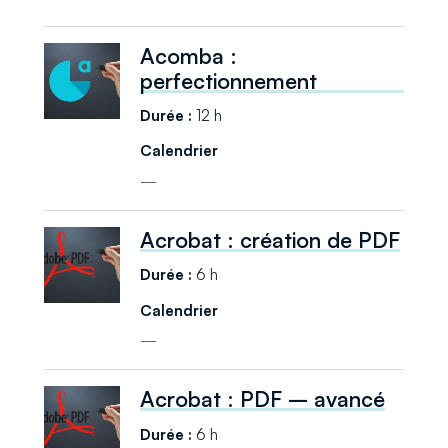
Acomba :
perfectionnement
12 h
—
Acrobat : création de PDF
6 h
—
Acrobat : PDF – avancé
6 h