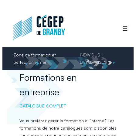
Aller
au
contenu
Zone de formation et
INDIVIDUS ·
perfectionnement
ENTREPRISES
Formations en
entreprise
CATALOGUE COMPLET
Vous préférez gérer la formation à l’interne? Les
formations de notre catalogues sont disponibles
sur demande pour un déploiement en entreprise