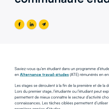
Partager
Ce
Partager
Ce
Partager
cette
lien
cette
lien
cette
page
s'ouvrira
page
s'ouvrira
page
sur
dans
sur
dans
par
Facebook
une
LinkedIn
une
email
nouvelle
nouvelle
fenêtre
fenêtre
Saviez-vous qu’en étudiant dans un programme d’études 
en
Alternance travail-études
(ATE) rémunérés en ent
Les stages se déroulent à la fin de la première et de la
Lors du premier stage, l’étudiante ou l’étudiant peut exp
permettent de mieux connaître le secteur d’activité chois
connaissances. Les tâches ciblées permettent d’utilise
premières années d’études.