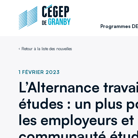
Aller au contenu
Retour
à
la
Programmes D
page
d'accueil
du
Retour à la liste des nouvelles
site
1 FÉVRIER 2023
L’Alternance travai
études : un plus p
les employeurs et 
communauté étud