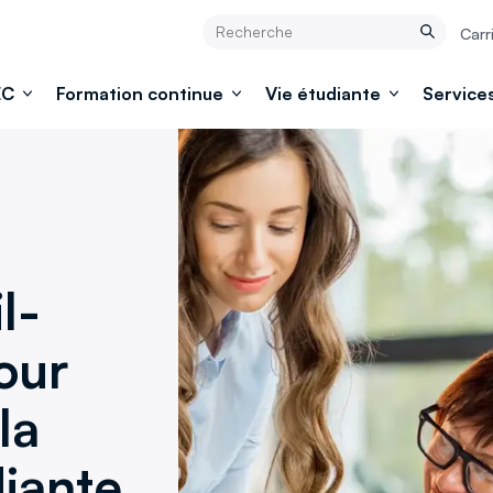
Rechercher
Carr
Rechercher
EC
Formation continue
Vie étudiante
Services
l-
our
la
iante