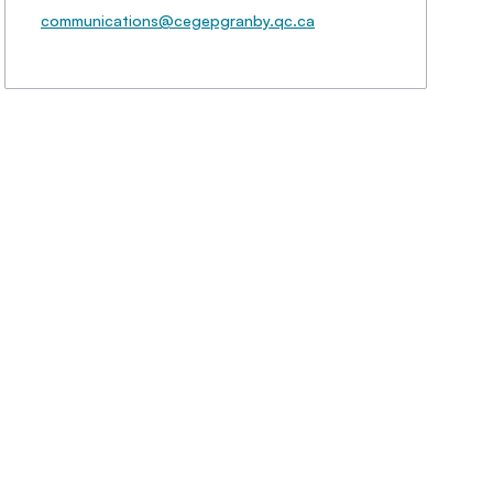
communications@cegepgranby.qc.ca