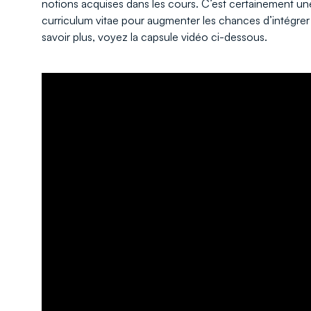
notions acquises dans les cours. C’est certainement une
curriculum vitae pour augmenter les chances d’intégrer 
savoir plus, voyez la capsule vidéo ci-dessous.