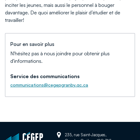
inciter les jeunes, mais aussi le personnel à bouger
davantage. De quoi améliorer le plaisir d’étudier et de
travailler!
Pour en savoir plus
N'hésitez pas à nous joindre pour obtenir plus
d'informations.
Service des communications
communications@cegepgranby.qc.ca
Adresse:
Retour
235, rue Saint-Jacques,