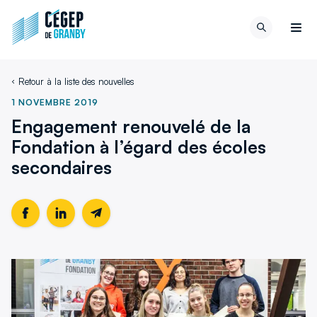
Aller au contenu
Retour
Recherch
à
Men
la
page
Retour à la liste des nouvelles
d'accueil
du
1 NOVEMBRE 2019
site
Engagement renouvelé de la
Fondation à l’égard des écoles
secondaires
Partager
Ce
Partager
Ce
Partager
cette
lien
cette
lien
cette
page
s'ouvrira
page
s'ouvrira
page
sur
dans
sur
dans
par
Facebook
une
LinkedIn
une
email
nouvelle
nouvelle