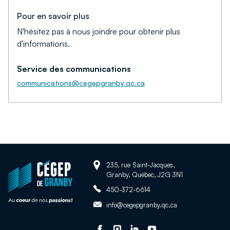
Pour en savoir plus
N'hésitez pas à nous joindre pour obtenir plus
d'informations.
Service des communications
communications@cegepgranby.qc.ca
Adresse:
Retour
235, rue Saint-Jacques,
Granby, Québec, J2G 3N1
à
Téléphone:
la
450-372-6614
page
Adresse
info@cegepgranby.qc.ca
d'accueil
courriel:
du