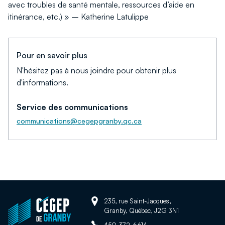
avec troubles de santé mentale, ressources d’aide en
itinérance, etc.) » – Katherine Latulippe
Pour en savoir plus
N'hésitez pas à nous joindre pour obtenir plus
d'informations.
Service des communications
communications@cegepgranby.qc.ca
Adresse:
Retour
235, rue Saint-Jacques,
Granby, Québec, J2G 3N1
à
Téléphone:
450-372-6614