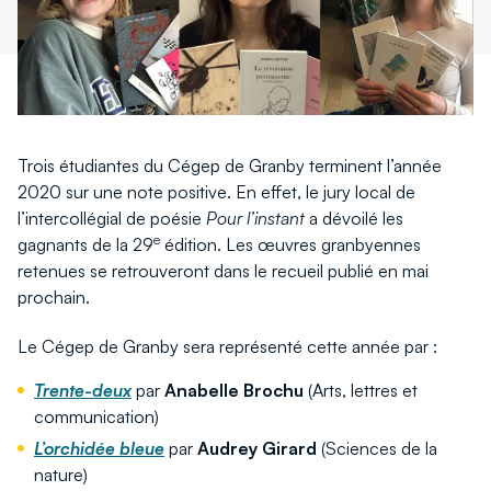
fenêtre
fenêtre
Trois étudiantes du Cégep de Granby terminent l’année
2020 sur une note positive. En effet, le jury local de
l’intercollégial de poésie
Pour l’instant
a dévoilé les
e
gagnants de la 29
édition. Les œuvres granbyennes
retenues se retrouveront dans le recueil publié en mai
prochain.
Le Cégep de Granby sera représenté cette année par :
Trente-deux
par
Anabelle Brochu
(Arts, lettres et
communication)
L’orchidée bleue
par
Audrey Girard
(Sciences de la
nature)