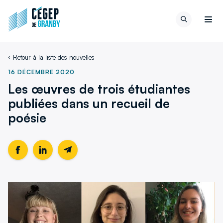
Aller au contenu
Retour
Recherch
à
Men
la
page
Retour à la liste des nouvelles
d'accueil
du
16 DÉCEMBRE 2020
site
Les œuvres de trois étudiantes
publiées dans un recueil de
poésie
Partager
Ce
Partager
Ce
Partager
cette
lien
cette
lien
cette
page
s'ouvrira
page
s'ouvrira
page
sur
dans
sur
dans
par
Facebook
une
LinkedIn
une
email
nouvelle
nouvelle