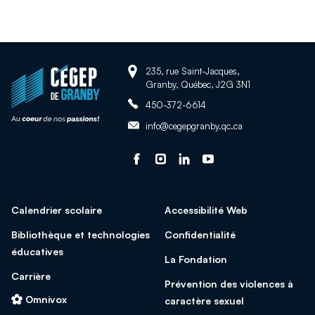
Adresse:
Retour
235, rue Saint-Jacques,
Granby, Québec, J2G 3N1
à
Téléphone:
la
450-372-6614
page
Adresse
info@cegepgranby.qc.ca
d'accueil
courriel:
du
Suivez-
Ce
Suivez-
Ce
Suivez-
Ce
Suivez-
Ce
site
nous
lien
nous
lien
nous
lien
nous
lien
sur
s'ouvrira
sur
s'ouvrira
sur
s'ouvrira
sur
s'ouvrira
Calendrier scolaire
Accessibilité Web
facebook
dans
Instagram
dans
Linked
dans
Youtube
dans
une
une
In
une
une
Bibliothèque et technologies
Confidentialité
nouvelle
nouvelle
nouvelle
nouvelle
éducatives
La Fondation
fenêtre
fenêtre
fenêtre
fenêtre
Carrière
Prévention des violences à
Omnivox
caractère sexuel