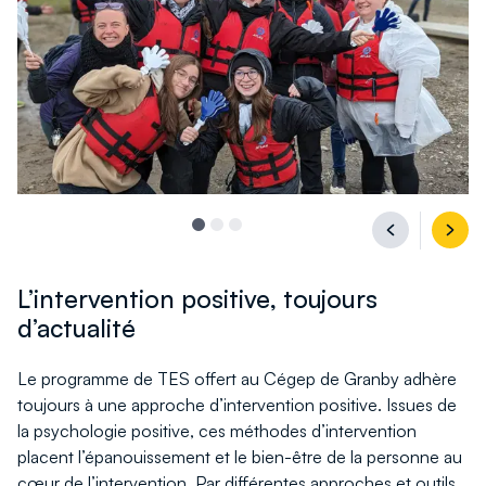
Aller
Aller
Aller
Précédant
Suiv
à
à
à
L’intervention positive, toujours
l'image
l'image
l'image
1
2
3
d’actualité
Le programme de TES offert au Cégep de Granby adhère
toujours à une approche d’intervention positive. Issues de
la psychologie positive, ces méthodes d’intervention
placent l’épanouissement et le bien-être de la personne au
cœur de l’intervention. Par différentes approches et outils