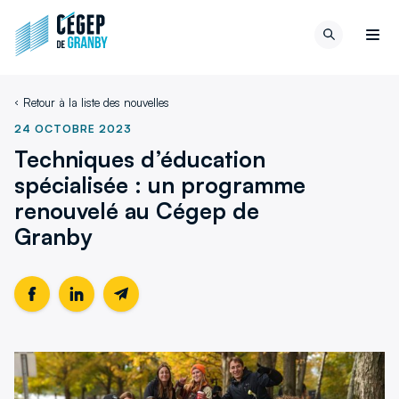
Aller au contenu
Retour
Recherch
à
Men
la
page
Retour à la liste des nouvelles
d'accueil
du
24 OCTOBRE 2023
site
Techniques d’éducation
spécialisée : un programme
renouvelé au Cégep de
Granby
Partager
Ce
Partager
Ce
Partager
cette
lien
cette
lien
cette
page
s'ouvrira
page
s'ouvrira
page
sur
dans
sur
dans
par
Facebook
une
LinkedIn
une
email