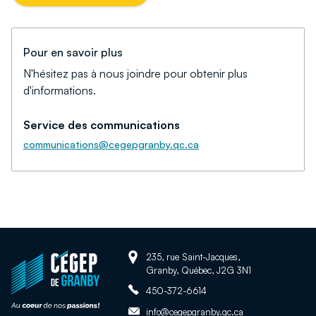
Pour en savoir plus
N'hésitez pas à nous joindre pour obtenir plus
d'informations.
Service des communications
communications@cegepgranby.qc.ca
Adresse:
Retour
235, rue Saint-Jacques,
Granby, Québec, J2G 3N1
à
Téléphone:
la
450-372-6614
page
Adresse
info@cegepgranby.qc.ca