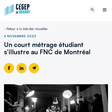
Aller au contenu
Retour
Recherch
à
Men
la
page
Retour à la liste des nouvelles
d'accueil
du
6 NOVEMBRE 2023
site
Un court métrage étudiant
s’illustre au FNC de Montréal
Partager
Ce
Partager
Ce
Partager
cette
lien
cette
lien
cette
page
s'ouvrira
page
s'ouvrira
page
sur
dans
sur
dans
par
Facebook
une
LinkedIn
une
email
nouvelle
nouvelle
fenêtre
fenêtre