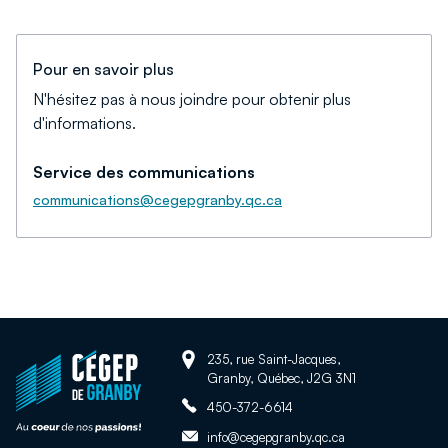
Pour en savoir plus
N'hésitez pas à nous joindre pour obtenir plus
d'informations.
Service des communications
communications@cegepgranby.qc.ca
Adresse:
Retour
235, rue Saint-Jacques,
Granby, Québec, J2G 3N1
à
Téléphone:
la
450-372-6614
page
Adresse
info@cegepgranby.qc.ca