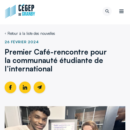
Aller au contenu
Retour
Recherch
à
Men
la
page
Retour à la liste des nouvelles
d'accueil
du
26 FÉVRIER 2024
site
Premier Café-rencontre pour
la communauté étudiante de
l’international
Partager
Ce
Partager
Ce
Partager
cette
lien
cette
lien
cette
page
s'ouvrira
page
s'ouvrira
page
sur
dans
sur
dans
par
Facebook
une
LinkedIn
une
email
nouvelle
nouvelle