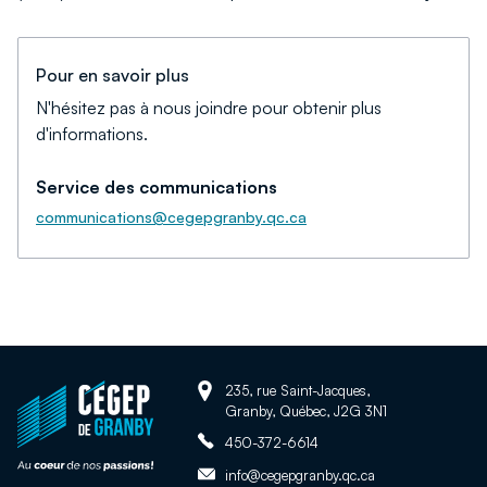
Pour en savoir plus
N'hésitez pas à nous joindre pour obtenir plus
d'informations.
Service des communications
communications@cegepgranby.qc.ca
Adresse:
Retour
235, rue Saint-Jacques,
Granby, Québec, J2G 3N1
à
Téléphone:
la
450-372-6614
page
Adresse
info@cegepgranby.qc.ca