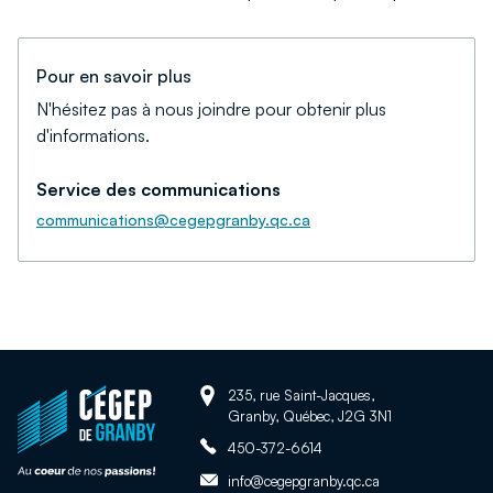
Pour en savoir plus
N'hésitez pas à nous joindre pour obtenir plus
d'informations.
Service des communications
communications@cegepgranby.qc.ca
Adresse:
Retour
235, rue Saint-Jacques,
Granby, Québec, J2G 3N1
à
Téléphone:
la
450-372-6614
page
Adresse
info@cegepgranby.qc.ca