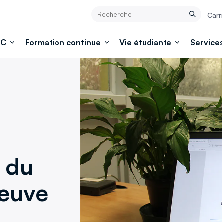
Rechercher
Carr
Rechercher
EC
Formation continue
Vie étudiante
Services
 du
neuve