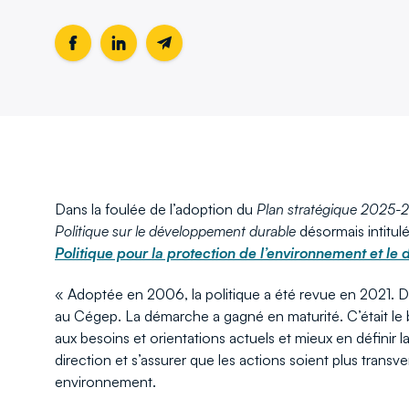
Partager
Ce
Partager
Ce
Partager
cette
lien
cette
lien
cette
page
s'ouvrira
page
s'ouvrira
page
sur
dans
sur
dans
par
Facebook
une
LinkedIn
une
email
nouvelle
nouvelle
fenêtre
fenêtre
Dans la foulée de l’adoption du
Plan stratégique 2025
Politique sur le développement durable
désormais intitul
Politique pour la protection de l’environnement et l
« Adoptée en 2006, la politique a été revue en 2021. 
au Cégep. La démarche a gagné en maturité. C’était le
aux besoins et orientations actuels et mieux en définir
direction et s’assurer que les actions soient plus trans
environnement.