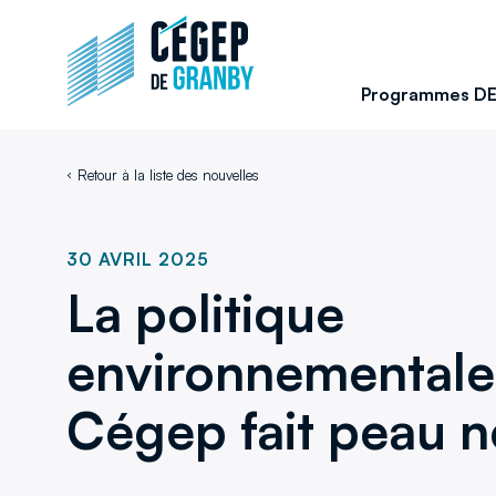
Aller au contenu
Retour
à
la
Programmes D
page
d'accueil
du
Retour à la liste des nouvelles
site
30 AVRIL 2025
La politique
environnementale
Cégep fait peau 