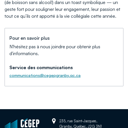
(de boisson sans alcool!) dans un toast symbolique — un
geste fort pour souligner leur engagement, leur passion et
tout ce qu’ils ont apporté à la vie collégiale cette année.
Pour en savoir plus
N'hésitez pas à nous joindre pour obtenir plus
d'informations.
Service des communications
communications@cegepgranby.qc.ca
Adresse:
Retour
235, rue Saint-Jacques,
Granby, Québec, J2G 3N1