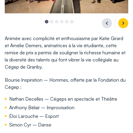
Aller
Aller
Aller
Aller
Aller
Aller
Précédant
Suiv
à
à
à
à
à
à
Animée avec complicité et enthousiasme par Katie Girard
l'image
l'image
l'image
l'image
l'image
l'image
et Amélie Demers, animatrices à la vie étudiante, cette
1
2
3
4
5
6
remise de prix a permis de souligner la richesse humaine et
la diversité des talents qui font vibrer la vie collégiale au
Cégep de Granby.
Bourse Inspiration – Hommes, offerte par la Fondation du
Cégep :
Nathan Decelles – Cégeps en spectacle et Théâtre
Anthony Bélair – Improvisation
Éloi Larouche – Esport
Simon Cyr – Danse