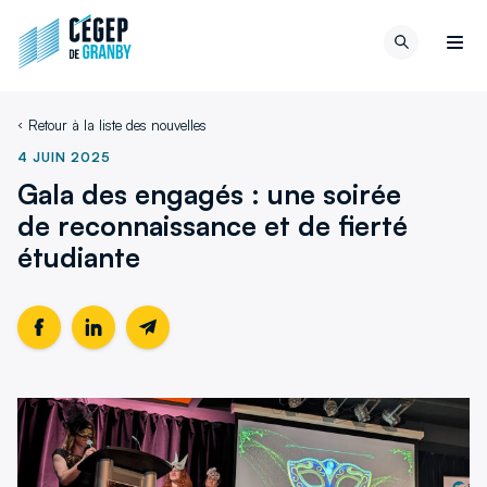
Aller au contenu
Retour
Recherch
à
Men
la
page
Retour à la liste des nouvelles
d'accueil
du
4 JUIN 2025
site
Gala des engagés : une soirée
de reconnaissance et de fierté
étudiante
Partager
Ce
Partager
Ce
Partager
cette
lien
cette
lien
cette
page
s'ouvrira
page
s'ouvrira
page
sur
dans
sur
dans
par
Facebook
une
LinkedIn
une
email
nouvelle
nouvelle