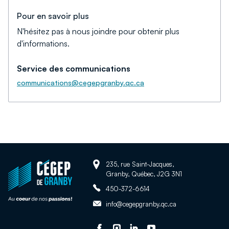
Pour en savoir plus
N'hésitez pas à nous joindre pour obtenir plus
d'informations.
Service des communications
communications@cegepgranby.qc.ca
Adresse:
Retour
235, rue Saint-Jacques,
Granby, Québec, J2G 3N1
à
Téléphone:
la
450-372-6614
page
Adresse
info@cegepgranby.qc.ca
d'accueil
courriel:
du