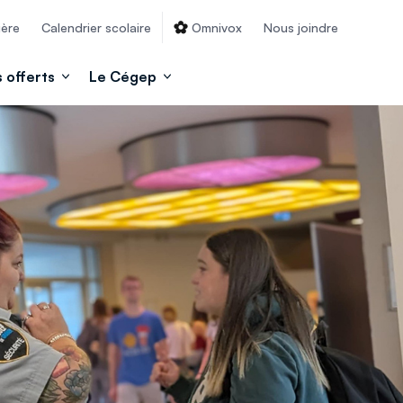
ière
Calendrier scolaire
Omnivox
Nous joindre
 offerts
Le Cégep