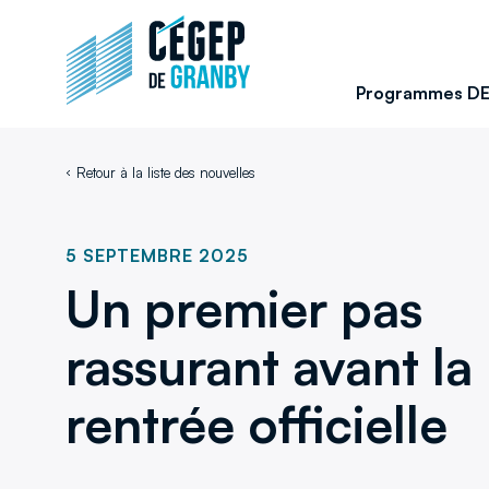
Aller au contenu
Retour
à
la
Programmes D
page
d'accueil
du
Retour à la liste des nouvelles
site
5 SEPTEMBRE 2025
Un premier pas
rassurant avant la
rentrée officielle