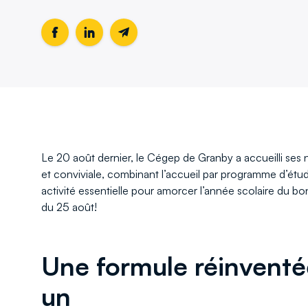
Partager
Ce
Partager
Ce
Partager
cette
lien
cette
lien
cette
page
s'ouvrira
page
s'ouvrira
page
sur
dans
sur
dans
par
Facebook
une
LinkedIn
une
email
nouvelle
nouvelle
fenêtre
fenêtre
Le 20 août dernier, le Cégep de Granby a accueilli ses 
et conviviale, combinant l’accueil par programme d’ét
activité essentielle pour amorcer l’année scolaire du bon 
du 25 août!
Une formule réinvent
un