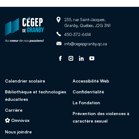
Adresse:
Retour
235, rue Saint-Jacques,
Granby, Québec, J2G 3N1
à
Téléphone:
la
450-372-6614
page
Adresse
info@cegepgranby.qc.ca
d'accueil
courriel:
du
Suivez-
Ce
Suivez-
Ce
Suivez-
Ce
Suivez-
Ce
site
nous
lien
nous
lien
nous
lien
nous
lien
sur
s'ouvrira
sur
s'ouvrira
sur
s'ouvrira
sur
s'ouvrira
Calendrier scolaire
Accessibilité Web
facebook
dans
Instagram
dans
Linked
dans
Youtube
dans
une
une
In
une
une
Bibliothèque et technologies
Confidentialité
nouvelle
nouvelle
nouvelle
nouvelle
éducatives
La Fondation
fenêtre
fenêtre
fenêtre
fenêtre
Carrière
Prévention des violences à
Omnivox
caractère sexuel
Nous joindre