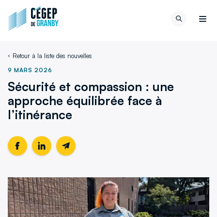
Aller au contenu
Retour
Recherch
à
Men
la
page
Retour à la liste des nouvelles
d'accueil
du
9 MARS 2026
site
Sécurité et compassion : une
approche équilibrée face à
l’itinérance
Partager
Ce
Partager
Ce
Partager
cette
lien
cette
lien
cette
page
s'ouvrira
page
s'ouvrira
page
sur
dans
sur
dans
par
Facebook
une
LinkedIn
une
email
nouvelle
nouvelle