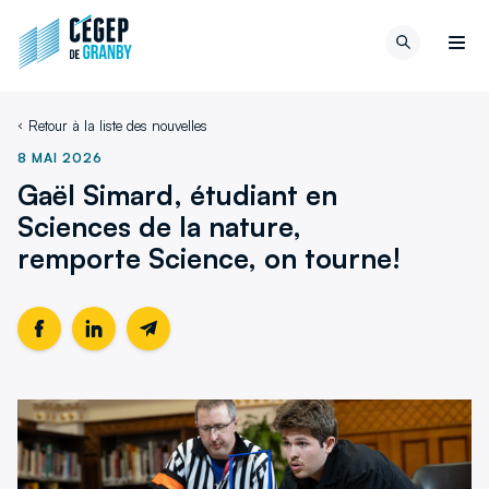
Aller au contenu
Retour
Recherch
à
Men
la
page
Retour à la liste des nouvelles
d'accueil
du
8 MAI 2026
site
Gaël Simard, étudiant en
Sciences de la nature,
remporte Science, on tourne!
Partager
Ce
Partager
Ce
Partager
cette
lien
cette
lien
cette
page
s'ouvrira
page
s'ouvrira
page
sur
dans
sur
dans
par
Facebook
une
LinkedIn
une
email
nouvelle
nouvelle