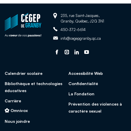
Adresse:
Retour
235, rue Saint-Jacques,
Granby, Québec, J2G 3N1
à
Téléphone:
la
450-372-6614
page
Adresse
info@cegepgranby.qc.ca
d'accueil
courriel:
du
Suivez-
Ce
Suivez-
Ce
Suivez-
Ce
Suivez-
Ce
site
nous
lien
nous
lien
nous
lien
nous
lien
sur
s'ouvrira
sur
s'ouvrira
sur
s'ouvrira
sur
s'ouvrira
Calendrier scolaire
Accessibilité Web
facebook
dans
Instagram
dans
Linked
dans
Youtube
dans
une
une
In
une
une
Bibliothèque et technologies
Confidentialité
nouvelle
nouvelle
nouvelle
nouvelle
éducatives
La Fondation
fenêtre
fenêtre
fenêtre
fenêtre
Carrière
Prévention des violences à
Omnivox
caractère sexuel
Nous joindre