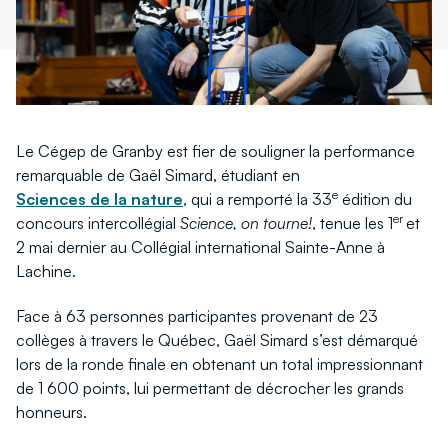
fenêtre
fenêtre
Le Cégep de Granby est fier de souligner la performance
remarquable de Gaël Simard, étudiant en
e
Sciences de la nature
, qui a remporté la 33
édition du
er
concours intercollégial
Science, on tourne!
, tenue les 1
et
2 mai dernier au Collégial international Sainte-Anne à
Lachine.
Face à 63 personnes participantes provenant de 23
collèges à travers le Québec, Gaël Simard s’est démarqué
lors de la ronde finale en obtenant un total impressionnant
de 1 600 points, lui permettant de décrocher les grands
honneurs.