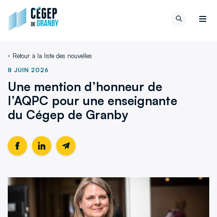
Aller au contenu
Retour
Recherch
à
Men
la
page
Retour à la liste des nouvelles
d'accueil
du
8 JUIN 2026
site
Une mention d’honneur de
l’AQPC pour une enseignante
du Cégep de Granby
Partager
Ce
Partager
Ce
Partager
cette
lien
cette
lien
cette
page
s'ouvrira
page
s'ouvrira
page
sur
dans
sur
dans
par
Facebook
une
LinkedIn
une
email
nouvelle
nouvelle