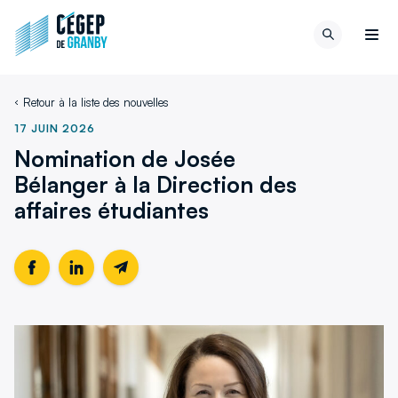
Aller au contenu
Retour
Recherch
à
Men
la
page
Retour à la liste des nouvelles
d'accueil
du
17 JUIN 2026
site
Nomination de Josée
Bélanger à la Direction des
affaires étudiantes
Partager
Ce
Partager
Ce
Partager
cette
lien
cette
lien
cette
page
s'ouvrira
page
s'ouvrira
page
sur
dans
sur
dans
par
Facebook
une
LinkedIn
une
email
nouvelle
nouvelle