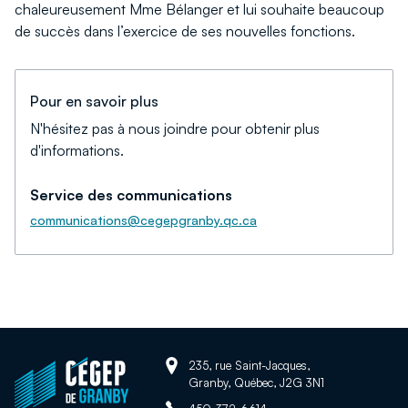
chaleureusement Mme Bélanger et lui souhaite beaucoup
de succès dans l’exercice de ses nouvelles fonctions.
Pour en savoir plus
N'hésitez pas à nous joindre pour obtenir plus
d'informations.
Service des communications
communications@cegepgranby.qc.ca
Adresse:
Retour
235, rue Saint-Jacques,
Granby, Québec, J2G 3N1
à