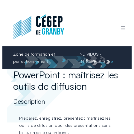
Aller
au
contenu
Zone de formation et
INDIVIDUS ·
perfectionnement
ENTREPRISES
PowerPoint : maîtrisez les
outils de diffusion
Description
Préparez, enregistrez, présentez : maîtrisez les
outils de diffusion pour des présentations sans
faille, en salle ou en ligne!