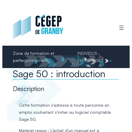
Aller
au
contenu
Zone de formation et
INDIVIDUS ·
perfectionnement
ENTREPRISES
Sage 50 : introduction
Description
Cette formation s’adresse à toute personne en
emploi souhaitant s’initier au logiciel comptable
Sage 50.
Matériel requis : L’achat d’un manuel est à