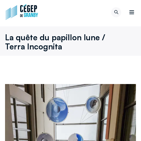
Aller au contenu
Retour
Recherch
à
Men
la
page
La quête du papillon lune /
d'accueil
Terra Incognita
du
site