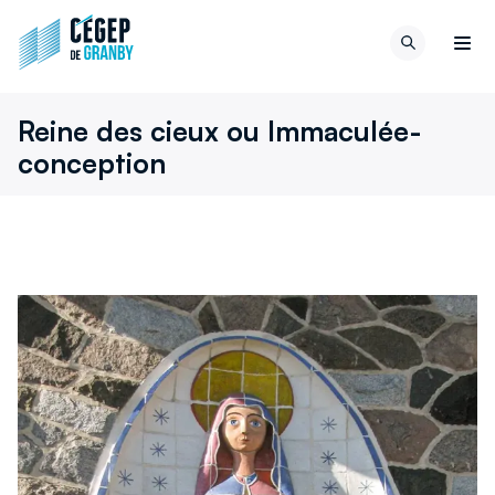
Aller au contenu
Retour
Recherch
à
Men
la
page
Reine des cieux ou Immaculée-
d'accueil
conception
du
site