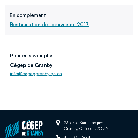
En complément
Restauration de l’oeuvre en 2017
Pour en savoir plus
Cégep de Granby
info@cegepgranby.qc.ca
Adresse:
Retour
235, rue Saint-Jacques,
Granby, Québec, J2G 3N1
à
Téléphone:
450-372-6614