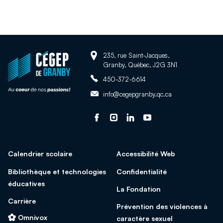
Adresse:
Retour
235, rue Saint-Jacques,
Granby, Québec, J2G 3N1
à
Téléphone:
la
450-372-6614
page
Adresse
info@cegepgranby.qc.ca
d'accueil
courriel:
du
Suivez-
Ce
Suivez-
Ce
Suivez-
Ce
Suivez-
Ce
site
nous
lien
nous
lien
nous
lien
nous
lien
sur
s'ouvrira
sur
s'ouvrira
sur
s'ouvrira
sur
s'ouvrira
Calendrier scolaire
Accessibilité Web
facebook
dans
Instagram
dans
Linked
dans
Youtube
dans
une
une
In
une
une
Bibliothèque et technologies
Confidentialité
nouvelle
nouvelle
nouvelle
nouvelle
éducatives
La Fondation
fenêtre
fenêtre
fenêtre
fenêtre
Carrière
Prévention des violences à
Omnivox
caractère sexuel