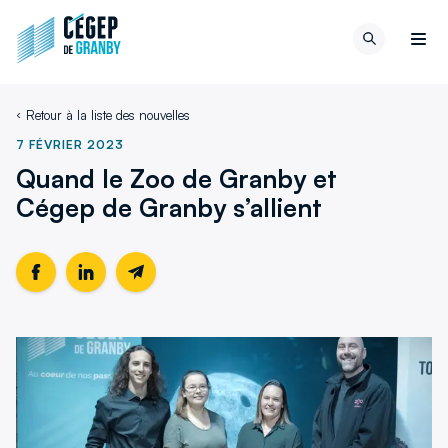
Aller au contenu
Retour
Recherch
à
Men
la
page
Retour à la liste des nouvelles
d'accueil
du
7 FÉVRIER 2023
site
Quand le Zoo de Granby et
Cégep de Granby s’allient
Partager
Ce
Partager
Ce
Partager
cette
lien
cette
lien
cette
page
s'ouvrira
page
s'ouvrira
page
sur
dans
sur
dans
par
Facebook
une
LinkedIn
une
email
nouvelle
nouvelle
fenêtre
fenêtre