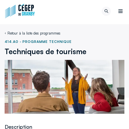
Aller au contenu
Retour
Recherch
à
Men
la
page
Retour à la liste des programmes
d'accueil
du
414.A0
-
PROGRAMME TECHNIQUE
site
Techniques de tourisme
Description