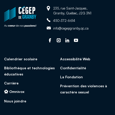
Adresse:
Retour
235, rue Saint-Jacques,
Granby, Québec, J2G 3N1
à
Téléphone:
la
450-372-6614
page
Adresse
info@cegepgranby.qc.ca
d'accueil
courriel:
du
Suivez-
Ce
Suivez-
Ce
Suivez-
Ce
Suivez-
Ce
site
nous
lien
nous
lien
nous
lien
nous
lien
sur
s'ouvrira
sur
s'ouvrira
sur
s'ouvrira
sur
s'ouvrira
Calendrier scolaire
Accessibilité Web
facebook
dans
Instagram
dans
Linked
dans
Youtube
dans
une
une
In
une
une
Bibliothèque et technologies
Confidentialité
nouvelle
nouvelle
nouvelle
nouvelle
éducatives
La Fondation
fenêtre
fenêtre
fenêtre
fenêtre
Carrière
Prévention des violences à
Omnivox
caractère sexuel
Nous joindre