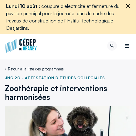
Aller au contenu
Lundi 10 août :
coupure d’électricité et fermeture du
Ferm
pavillon principal pour la journée, dans le cadre des
l'aler
travaux de construction de l’Institut technologique
Desjardins.
Retour
Recherch
à
Men
la
page
Retour à la liste des programmes
d'accueil
du
JNC.2O
-
ATTESTATION D'ÉTUDES COLLÉGIALES
site
Zoothérapie et interventions
harmonisées