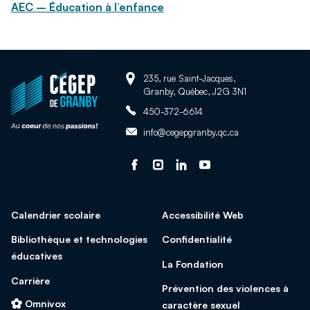
AEC – Éducation à l’enfance
Adresse:
Retour
235, rue Saint-Jacques,
Granby, Québec, J2G 3N1
à
Téléphone:
la
450-372-6614
page
Adresse
info@cegepgranby.qc.ca
d'accueil
courriel:
du
Suivez-
Ce
Suivez-
Ce
Suivez-
Ce
Suivez-
Ce
site
nous
lien
nous
lien
nous
lien
nous
lien
sur
s'ouvrira
sur
s'ouvrira
sur
s'ouvrira
sur
s'ouvrira
Calendrier scolaire
Accessibilité Web
facebook
dans
Instagram
dans
Linked
dans
Youtube
dans
une
une
In
une
une
Bibliothèque et technologies
Confidentialité
nouvelle
nouvelle
nouvelle
nouvelle
éducatives
La Fondation
fenêtre
fenêtre
fenêtre
fenêtre
Carrière
Prévention des violences à
Omnivox
caractère sexuel