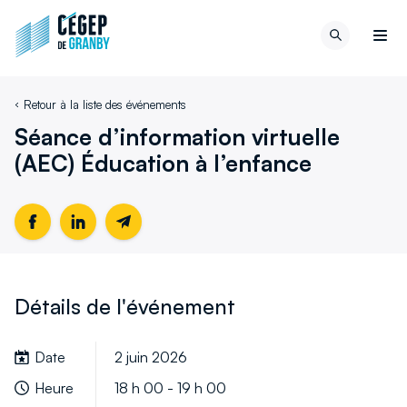
Aller au contenu
Retour
Recherch
à
Men
la
page
Retour à la liste des événements
d'accueil
du
Séance d’information virtuelle
site
(AEC) Éducation à l’enfance
Partager
Ce
Partager
Ce
Partager
cette
lien
cette
lien
cette
page
s'ouvrira
page
s'ouvrira
page
sur
dans
sur
dans
par
Détails de l'événement
Facebook
une
LinkedIn
une
email
nouvelle
nouvelle
Date
2 juin 2026
fenêtre
fenêtre
Heure
18 h 00 - 19 h 00