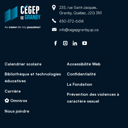
Adresse:
Retour
235, rue Saint-Jacques,
Granby, Québec, J2G 3N1
à
Téléphone:
la
450-372-6614
page
Adresse
info@cegepgranby.qc.ca
d'accueil
courriel:
du
Suivez-
Ce
Suivez-
Ce
Suivez-
Ce
Suivez-
Ce
site
nous
lien
nous
lien
nous
lien
nous
lien
sur
s'ouvrira
sur
s'ouvrira
sur
s'ouvrira
sur
s'ouvrira
Calendrier scolaire
Accessibilité Web
facebook
dans
Instagram
dans
Linked
dans
Youtube
dans
une
une
In
une
une
Bibliothèque et technologies
Confidentialité
nouvelle
nouvelle
nouvelle
nouvelle
éducatives
La Fondation
fenêtre
fenêtre
fenêtre
fenêtre
Carrière
Prévention des violences à
Omnivox
caractère sexuel
Nous joindre