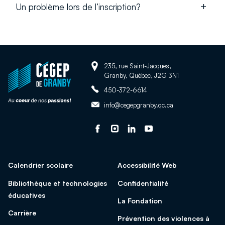
Un problème lors de l’inscription?
Adresse:
Retour
235, rue Saint-Jacques,
Granby, Québec, J2G 3N1
à
Téléphone:
la
450-372-6614
page
Adresse
info@cegepgranby.qc.ca
d'accueil
courriel:
du
Suivez-
Ce
Suivez-
Ce
Suivez-
Ce
Suivez-
Ce
site
nous
lien
nous
lien
nous
lien
nous
lien
sur
s'ouvrira
sur
s'ouvrira
sur
s'ouvrira
sur
s'ouvrira
Calendrier scolaire
Accessibilité Web
facebook
dans
Instagram
dans
Linked
dans
Youtube
dans
une
une
In
une
une
Bibliothèque et technologies
Confidentialité
nouvelle
nouvelle
nouvelle
nouvelle
éducatives
La Fondation
fenêtre
fenêtre
fenêtre
fenêtre
Carrière
Prévention des violences à