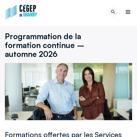
Aller au contenu
Retour
Recherch
à
Men
la
page
Programmation de la
d'accueil
formation continue –
du
site
automne 2026
Formations offertes par les Services