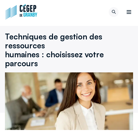
Aller au contenu
Retour
Recherch
à
Men
la
page
Techniques de gestion des
d'accueil
ressources
du
site
humaines : choisissez votre
parcours