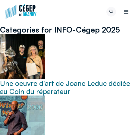
Aller au contenu
Retour
Recherch
à
Men
la
Categories for INFO-Cégep 2025
page
d'accueil
du
site
Une oeuvre d'art de Joane Leduc dédiée
au Coin du réparateur