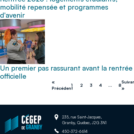
mobilité repensée et programmes
d'avenir
Un premier pas rassurant avant la rentrée
officielle
«
Suiva
1
2
3
4
…
8
Précédent
»
Adresse:
Retour
235, rue Saint-Jacques,
Granby, Québec, J2G 3N1
à
Téléphone:
la
450-372-6614