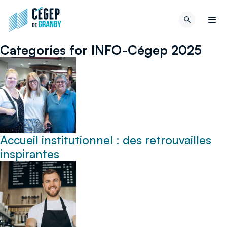
Aller au contenu
Retour
Recherch
à
Men
la
Categories for INFO-Cégep 2025
page
d'accueil
du
site
Accueil institutionnel : des retrouvailles
inspirantes