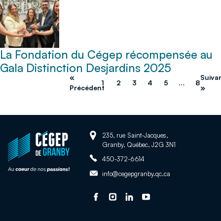
La Fondation du Cégep récompensée au
Gala Distinction Desjardins 2025
«
Suiva
1
2
3
4
5
…
8
Précédent
»
Adresse:
Retour
235, rue Saint-Jacques,
Granby, Québec, J2G 3N1
à
Téléphone:
la
450-372-6614
page
Adresse
info@cegepgranby.qc.ca
d'accueil
courriel:
du
Suivez-
Ce
Suivez-
Ce
Suivez-
Ce
Suivez-
Ce
site
nous
lien
nous
lien
nous
lien
nous
lien