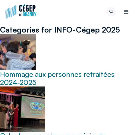
Aller au contenu
Retour
Recherch
à
Men
la
Categories for INFO-Cégep 2025
page
d'accueil
du
site
Hommage aux personnes retraitées
2024-2025