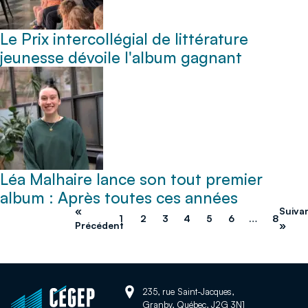
Le Prix intercollégial de littérature
jeunesse dévoile l'album gagnant
Léa Malhaire lance son tout premier
album : Après toutes ces années
«
Suiva
1
2
3
4
5
6
…
8
Précédent
»
Adresse:
Retour
235, rue Saint-Jacques,
Granby, Québec, J2G 3N1