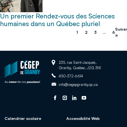
Un premier Rendez-vous des Sciences
humaines dans un Québec pluriel
Suiva
1
2
3
…
6
»
Adresse:
Retour
235, rue Saint-Jacques,
Granby, Québec, J2G 3N1
à
Téléphone:
la
450-372-6614
page
Adresse
info@cegepgranby.qc.ca
d'accueil
courriel:
du
Suivez-
Ce
Suivez-
Ce
Suivez-
Ce
Suivez-
Ce
site
nous
lien
nous
lien
nous
lien
nous
lien
sur
s'ouvrira
sur
s'ouvrira
sur
s'ouvrira
sur
s'ouvrira
Calendrier scolaire
Accessibilité Web
facebook
dans
Instagram
dans
Linked
dans
Youtube
dans