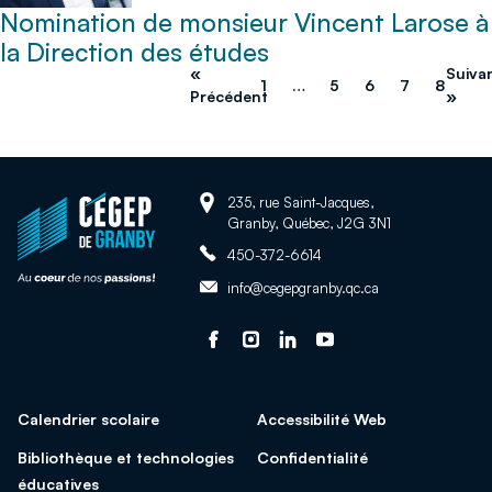
Nomination de monsieur Vincent Larose à
la Direction des études
«
Suiva
1
…
5
6
7
8
Précédent
»
Adresse:
Retour
235, rue Saint-Jacques,
Granby, Québec, J2G 3N1
à
Téléphone:
la
450-372-6614
page
Adresse
info@cegepgranby.qc.ca
d'accueil
courriel:
du
Suivez-
Ce
Suivez-
Ce
Suivez-
Ce
Suivez-
Ce
site
nous
lien
nous
lien
nous
lien
nous
lien
sur
s'ouvrira
sur
s'ouvrira
sur
s'ouvrira
sur
s'ouvrira
Calendrier scolaire
Accessibilité Web
facebook
dans
Instagram
dans
Linked
dans
Youtube
dans
une
une
In
une
une
Bibliothèque et technologies
Confidentialité
nouvelle
nouvelle
nouvelle
nouvelle
éducatives