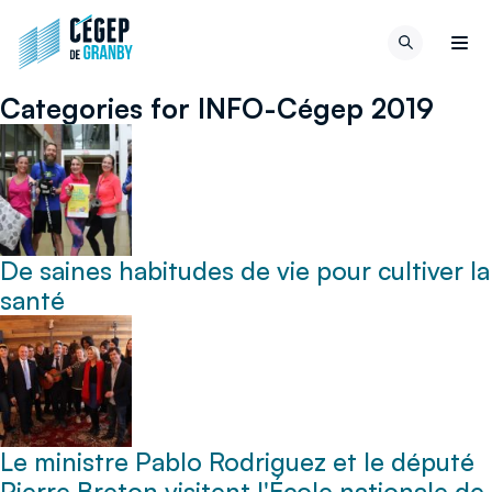
Aller au contenu
Retour
Recherch
à
Men
la
Categories for INFO-Cégep 2019
page
d'accueil
du
site
De saines habitudes de vie pour cultiver la
santé
Le ministre Pablo Rodriguez et le député
Pierre Breton visitent l'École nationale de