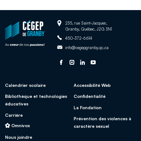
Adresse:
Retour
235, rue Saint-Jacques,
Granby, Québec, J2G 3N1
à
Téléphone:
la
450-372-6614
page
Adresse
info@cegepgranby.qc.ca
d'accueil
courriel:
du
Suivez-
Ce
Suivez-
Ce
Suivez-
Ce
Suivez-
Ce
site
nous
lien
nous
lien
nous
lien
nous
lien
sur
s'ouvrira
sur
s'ouvrira
sur
s'ouvrira
sur
s'ouvrira
Calendrier scolaire
Accessibilité Web
facebook
dans
Instagram
dans
Linked
dans
Youtube
dans
une
une
In
une
une
Bibliothèque et technologies
Confidentialité
nouvelle
nouvelle
nouvelle
nouvelle
éducatives
La Fondation
fenêtre
fenêtre
fenêtre
fenêtre
Carrière
Prévention des violences à
Omnivox
caractère sexuel
Nous joindre