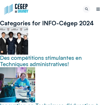
Aller au contenu
Retour
Recherch
à
Men
la
Categories for INFO-Cégep 2024
page
d'accueil
du
site
Des compétitions stimulantes en
Techniques administratives!