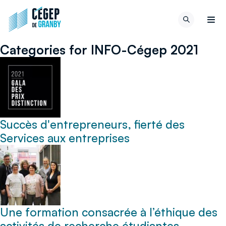
Aller au contenu
Retour
Recherch
à
Men
la
Categories for INFO-Cégep 2021
page
d'accueil
du
site
Succès d'entrepreneurs, fierté des
Services aux entreprises
Une formation consacrée à l’éthique des
activités de recherche étudiantes