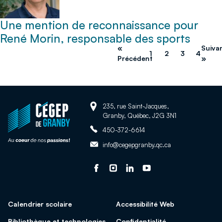
Une mention de reconnaissance pour
René Morin, responsable des sports
«
Suiva
1
2
3
4
Précédent
»
Adresse:
Retour
235, rue Saint-Jacques,
Granby, Québec, J2G 3N1
à
Téléphone:
la
450-372-6614
page
Adresse
info@cegepgranby.qc.ca
d'accueil
courriel:
du
Suivez-
Ce
Suivez-
Ce
Suivez-
Ce
Suivez-
Ce
site
nous
lien
nous
lien
nous
lien
nous
lien
sur
s'ouvrira
sur
s'ouvrira
sur
s'ouvrira
sur
s'ouvrira
Calendrier scolaire
Accessibilité Web
facebook
dans
Instagram
dans
Linked
dans
Youtube
dans
une
une
In
une
une
Bibliothèque et technologies
Confidentialité